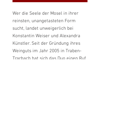
Wer die Seele der Mosel in ihrer
reinsten, unangetasteten Form
sucht, landet unweigerlich bei
Konstantin Weiser und Alexandra
Künstler. Seit der Gründung ihres
Weinguts im Jahr 2005 in Traben-
Trarbach hat sich das Duo einen Ruf
als „Leisetreter der Spitzenklasse“
erarbeitet. Abseits des
Massentourismus und großer
Marketing-Budgets entstehen hier
Rieslinge, die zu den feinsten,
präzisesten und charakterstärksten
Gewächsen der gesamten Mosel
zählen.
PRODUKTINFO