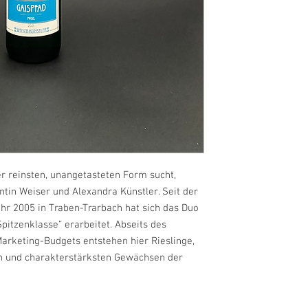
Farbe: weiß
enthält Sulfite
Produzent:
Weingut Weiser-Kün
Wilhelmstraße 11
56841 Traben-Trar
Deutschland
er reinsten, unangetasteten Form sucht,
ntin Weiser und Alexandra Künstler. Seit der
hr 2005 in Traben-Trarbach hat sich das Duo
Spitzenklasse“ erarbeitet. Abseits des
rketing-Budgets entstehen hier Rieslinge,
ten und charakterstärksten Gewächsen der