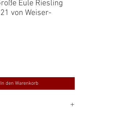
roße Eule Riesling
021 von Weiser-
In den Warenkorb
 Alc
7 €