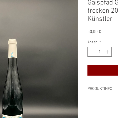
Gaispfad G
trocken 2
Künstler
Preis
50,00 €
Anzahl
*
PRODUKTINFO
Rebsorte: Riesling
Alkoholgehalt: 11 %
Preis pro Liter: 66,6
Inhalt: 0,75 L