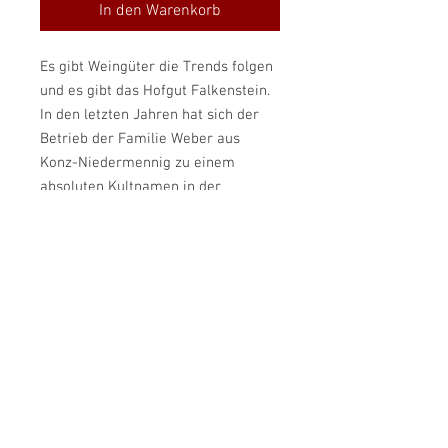
In den Warenkorb
Es gibt Weingüter die Trends folgen
und es gibt das Hofgut Falkenstein.
In den letzten Jahren hat sich der
Betrieb der Familie Weber aus
Konz-Niedermennig zu einem
absoluten Kultnamen in der
internationalen Weinwelt entwickelt.
Warum? Weil Erich Weber und sein
Sohn Johannes Weine keltern, die
wie eine Zeitreise wirken:
kompromisslos präzise,
rasiermesserscharf in der Säure
und von einer Leichtigkeit, die fast
schon an Magie grenzt.
PRODUKTINFO