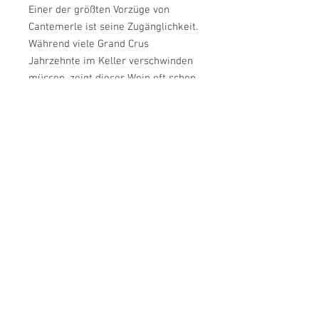
Einer der größten Vorzüge von
Cantemerle ist seine Zugänglichkeit.
Während viele Grand Crus
Jahrzehnte im Keller verschwinden
müssen, zeigt dieser Wein oft schon
nach wenigen Jahren seinen
einladenden Charakter.
Cantemerle ist der ideale Einstieg in
die Welt der klassifizierten
Gewächse des Médoc. Für uns ist er
der "Smart Buy" schlechthin: Er
bietet das Prestige und die
Langlebigkeit eines Grand Cru
Classé zu einem Preis, der ihn zum
perfekten Begleiter für gehobene
Anlässe oder den anspruchsvollen
Alltagsgenuss macht. Ein Wein, der
niemals enttäuscht und in jeden gut
sortierten Bordeaux-Keller gehört.