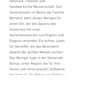
familiäre Tradition und
handwerkliche Meisterschaft. Seit
Generationen im Besitz der Familie
Bernard, steht dieses Weingut für
einen Stil, der die Opulenz des
Sauternes mit einer
bemerkenswerten Leichtigkeit und
Eleganz verbindet. Ein echtes Juwel
für Genießer, die das Besondere
abseits der großen Massen suchen.
Das Weingut liegt in der Gemeinde
Barsac, einer Region, die für ihre
feinen und mineralischen Süßweine
berühmt ist. Die Reben von Château
Gravas wachsen auf einem
besonderen Boden aus kalkhaltigem
Lehm, der auf einer massiven
Kalksteinplatte ruht. Dieser Boden
ist das Geheimnis hinter der