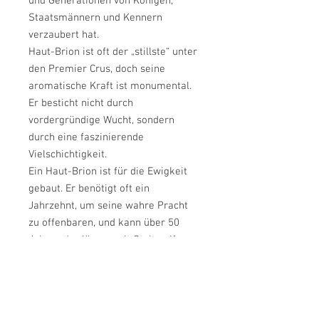
und Generationen von Königen,
Staatsmännern und Kennern
verzaubert hat.
Haut-Brion ist oft der „stillste“ unter
den Premier Crus, doch seine
aromatische Kraft ist monumental.
Er besticht nicht durch
vordergründige Wucht, sondern
durch eine faszinierende
Vielschichtigkeit.
Ein Haut-Brion ist für die Ewigkeit
gebaut. Er benötigt oft ein
Jahrzehnt, um seine wahre Pracht
zu offenbaren, und kann über 50
Jahre oder länger mit Stolz reifen.
Unter der Leitung von Prinz Robert
von Luxemburg und der Familie
Dillon (Domaine Clarence Dillon)
erreicht Haut-Brion heute eine