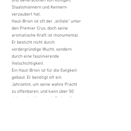
und Generationen von Königen,
Staatsmännern und Kennern
verzaubert hat.
Haut-Brion ist oft der „stillste“ unter
den Premier Crus, doch seine
aromatische Kraft ist monumental.
Er besticht nicht durch
vordergründige Wucht, sondern
durch eine faszinierende
Vielschichtigkeit.
Ein Haut-Brion ist für die Ewigkeit
gebaut. Er benötigt oft ein
Jahrzehnt, um seine wahre Pracht
zu offenbaren, und kann über 50
Jahre oder länger mit Stolz reifen.
Unter der Leitung von Prinz Robert
von Luxemburg und der Familie
Dillon (Domaine Clarence Dillon)
erreicht Haut-Brion heute eine