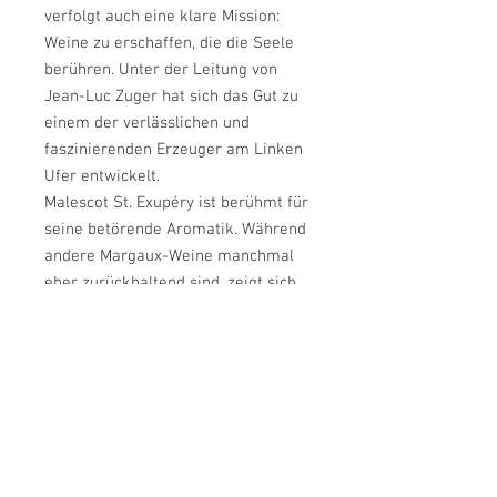
verfolgt auch eine klare Mission:
Weine zu erschaffen, die die Seele
berühren. Unter der Leitung von
Jean-Luc Zuger hat sich das Gut zu
einem der verlässlichen und
faszinierenden Erzeuger am Linken
Ufer entwickelt.
Malescot St. Exupéry ist berühmt für
seine betörende Aromatik. Während
andere Margaux-Weine manchmal
eher zurückhaltend sind, zeigt sich
dieser Wein mit einer Offenheit und
einem Facettenreichtum, der ihn
unverwechselbar macht.
Jean-Luc Zuger setzt auf eine sehr
späte Lese und eine lange
Extraktion. Das Ergebnis ist ein Wein
von enormer Konzentration, der
jedoch niemals seine Margaux-