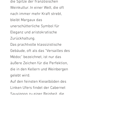
die Spitze der französischen
Weinkultur. In einer Welt, die oft
nach immer mehr Kraft strebt,
bleibt Margaux das
unerschütterliche Symbol für
Eleganz und aristokratische
Zurückhaltung.
Das prachtvolle klassizistische
Gebäude, oft als das "Versailles des
Médoc" bezeichnet, ist nur das
äußere Zeichen für die Perfektion,
die in den Kellern und Weinbergen
gelebt wird.
Auf den feinsten Kieselböden des
Linken Ufers findet der Cabernet
Sauvignon zu einer Reinheit, die
ihresgleichen sucht. Das Terroir von
Château Margaux verleiht dem Wein
eine fast magisches Bouquet. Die