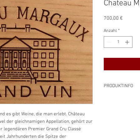
Chateau M
Preis
700,00 €
Anzahl
*
PRODUKTINFO
Rebsorte: Cabernet 
Verdot
Alkoholgehalt: 13%
und es gibt Weine, die man erlebt. Château
Preis pro Liter: 933,
el der gleichnamigen Appellation, gehört zur
Inhalt: 0,75 l
der legendären Premier Grand Cru Classé
Farbe: rot
eit Jahrhunderten die Spitze der
enthält Sulfite