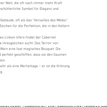
iner Welt, die oft nach immer mehr Kraft
Produzent:
Château Margaux
rschütterliche Symbol für Eleganz und
33460 Margaux
Frankreich
 Gebäude, oft als das "Versailles des Médoc"
Zeichen für die Perfektion, die in den Kellern
es Linken Ufers findet der Cabernet
e ihresgleichen sucht. Das Terroir von
Wein eine fast magisches Bouquet. Die
nd perfekt geschliffen, dass sie den Gaumen
len.
ehr als eine Wertanlage – er ist die Krönung
g.