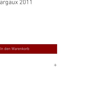
argaux 2011
In den Warenkorb
Sauvignon, Merlot, Cabernet Franc, Petit
 Alc
33 €