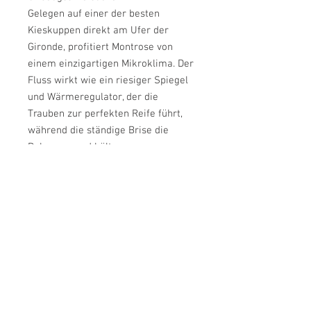
Gelegen auf einer der besten
Kieskuppen direkt am Ufer der
Gironde, profitiert Montrose von
einem einzigartigen Mikroklima. Der
Fluss wirkt wie ein riesiger Spiegel
und Wärmeregulator, der die
Trauben zur perfekten Reife führt,
während die ständige Brise die
Reben gesund hält.
Unter der Leitung der Familie
Bouygues wurde Montrose zu einem
Vorreiter in Sachen
Umwelttechnologie im Bordeaux.
Modernste Solartechnik und
geothermische Energie gehen hier
Hand in Hand mit penibelster
handwerklicher Weinbergspflege.