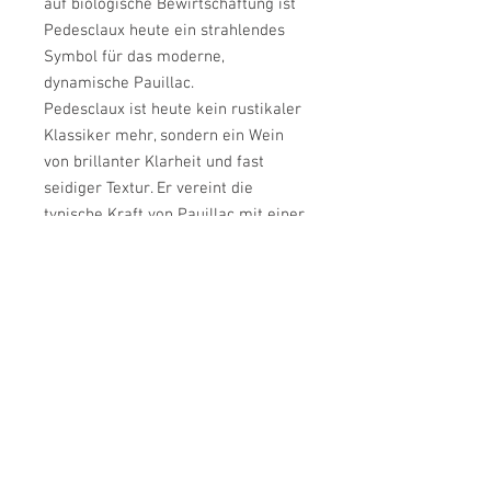
auf biologische Bewirtschaftung ist
Pedesclaux heute ein strahlendes
Symbol für das moderne,
dynamische Pauillac.
Pedesclaux ist heute kein rustikaler
Klassiker mehr, sondern ein Wein
von brillanter Klarheit und fast
seidiger Textur. Er vereint die
typische Kraft von Pauillac mit einer
ungewöhnlichen Eleganz und
Frische. Dank der Schwerkraft-
Vinifikation im neuen Keller werden
die Trauben so schonend wie
möglich verarbeitet. Das Ergebnis
ist eine enorme Reinheit der Frucht
und eine fein geschliffene
Tanninstruktur.