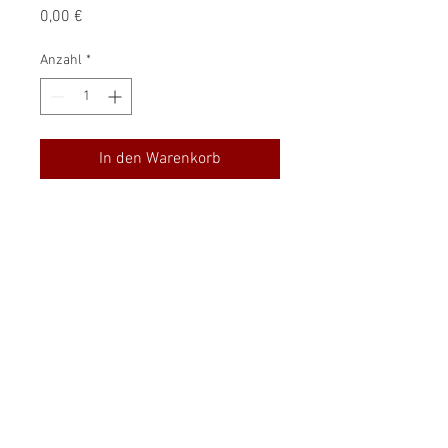
Preis
0,00 €
Anzahl
*
In den Warenkorb
Preis auf Anfrage
PRODUKTINFO
Rebsorte: Merlot
Alkoholgehalt: 14,5% Alc
© 2019 | LARS KLÖBER WEINHANDEL |
Preis auf Anfrage
IMPRESSUM
|
AGB
|
DATENSCHUTZ
|
Inhalt: 0,75 l
VERTRAG WIDERRUFEN
Farbe: rot
enthält Sulfite
Produzent: