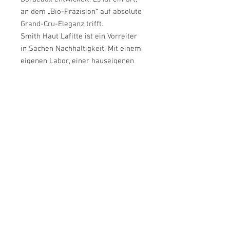
an dem „Bio-Präzision“ auf absolute
Grand-Cru-Eleganz trifft.
Smith Haut Lafitte ist ein Vorreiter
in Sachen Nachhaltigkeit. Mit einem
eigenen Labor, einer hauseigenen
Küferei und dem Einsatz von
Drohnen zur Analyse der
Traubenreife verbindet das Gut
Hightech mit Naturverbundenheit.
Der Wein ist berühmt für seine
Balance zwischen maskuliner
Struktur und seidiger Textur.
PRODUKTINFO
Rebsorte: Cabernet Sauvignon, Merlot,
Petit Verdot, Cabernet Franc
© 2019 | LARS KLÖBER WEINHANDEL |
Alkoholgehalt: 13,5% Alc
IMPRESSUM
|
AGB
|
DATENSCHUTZ
|