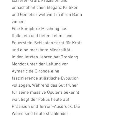
schieren Kraft, Präzision und
unnachahmlichen Eleganz Kritiker
und Genießer weltweit in ihren Bann
ziehen.
Eine komplexe Mischung aus
Kalkstein und tiefen Lehm- und
Feuerstein-Schichten sorgt für Kraft
und eine markante Mineralität.
In den letzten Jahren hat Troplong
Mondot unter der Leitung von
Aymeric de Gironde eine
faszinierende stilistische Evolution
vollzogen. Während das Gut früher
für seine massive Opulenz bekannt
war, liegt der Fokus heute auf
Präzision und Terroir-Ausdruck. Die
Weine sind heute strahlender,
eleganter und feiner ziseliert als je
zuvor – ohne dabei ihre