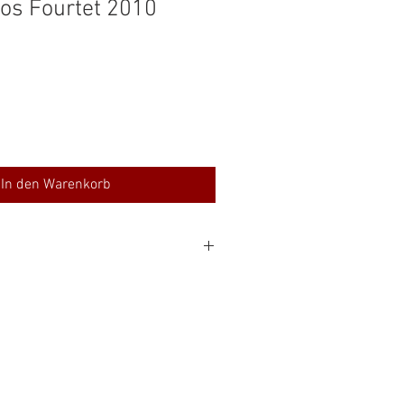
os Fourtet 2010
In den Warenkorb
Cabernet Franc, Cabernet Sauvignon
% Alc
33 €