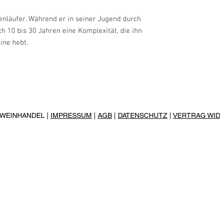
Clos Fourtet
1 Le Châtelet Sud
kenläufer. Während er in seiner Jugend durch
33330 Saint-Émilio
ach 10 bis 30 Jahren eine Komplexität, die ihn
Frankreich
ine hebt.
R WEINHANDEL |
IMPRESSUM
|
AGB
|
DATENSCHUTZ
|
VERTRAG WI