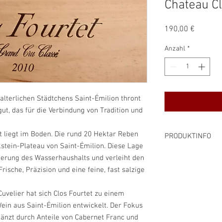
Chateau Cl
Preis
190,00 €
Anzahl
*
lalterlichen Städtchens Saint-Émilion thront
ut, das für die Verbindung von Tradition und
t liegt im Boden. Die rund 20 Hektar Reben
PRODUKTINFO
tein-Plateau von Saint-Émilion. Diese Lage
Rebsorte: Merlot, 
lierung des Wasserhaushalts und verleiht den
Alkoholgehalt: 14,5
rische, Präzision und eine feine, fast salzige
Preis pro Liter: 253,
Inhalt: 0,75 l
Cuvelier hat sich Clos Fourtet zu einem
Farbe: rot
ein aus Saint-Émilion entwickelt. Der Fokus
enthält Sulfite
rgänzt durch Anteile von Cabernet Franc und
Produzent: