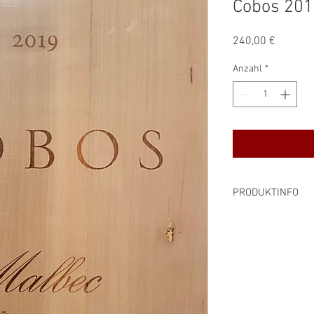
Cobos 20
Preis
240,00 €
Anzahl
*
PRODUKTINFO
Rebsorte: Malbec
Alkoholgehalt: 14,5
Preis pro Liter: 320,
Inhalt: 0,75 l
Farbe: rot
enthält Sulfite
Produzent: