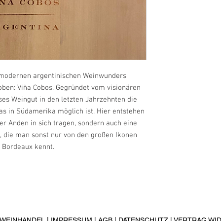
Viñia Cobos S.A. Ru
Lujan de Cuyo
M5509 Mendoza
Argentinien
 modernen argentinischen Weinwunders
 oben: Viña Cobos. Gegründet vom visionären
ses Weingut in den letzten Jahrzehnten die
s in Südamerika möglich ist. Hier entstehen
der Anden in sich tragen, sondern auch eine
n, die man sonst nur von den großen Ikonen
 Bordeaux kennt.
R WEINHANDEL |
IMPRESSUM
|
AGB
|
DATENSCHUTZ
|
VERTRAG WI