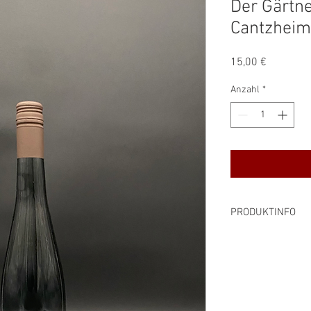
Der Gärtn
Cantzheim
Preis
15,00 €
Anzahl
*
PRODUKTINFO
Rebsorte: Riesling
Alkoholgehalt: 11,5
Preis pro Liter: 20,0
Inhalt: 0,75 l
Farbe: weiß