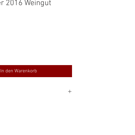
er 2016 Weingut
In den Warenkorb
 % Alc
0 €