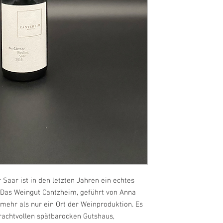
enthält Sulfite
Produzent:
Weingut Cantzheim
Weinstrasse 4
54441 Kanzem an d
Deutschland
aar ist in den letzten Jahren ein echtes
Das Weingut Cantzheim, geführt von Anna
mehr als nur ein Ort der Weinproduktion. Es
rachtvollen spätbarocken Gutshaus,