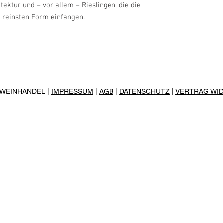
ektur und – vor allem – Rieslingen, die die
r reinsten Form einfangen.
R WEINHANDEL |
IMPRESSUM
|
AGB
|
DATENSCHUTZ
|
VERTRAG WI