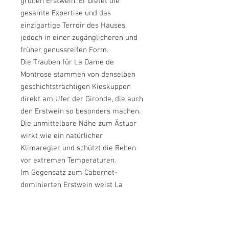
großen Erstwein. Er bietet die
gesamte Expertise und das
einzigartige Terroir des Hauses,
jedoch in einer zugänglicheren und
früher genussreifen Form.
Die Trauben für La Dame de
Montrose stammen von denselben
geschichtsträchtigen Kieskuppen
direkt am Ufer der Gironde, die auch
den Erstwein so besonders machen.
Die unmittelbare Nähe zum Ästuar
wirkt wie ein natürlicher
Klimaregler und schützt die Reben
vor extremen Temperaturen.
Im Gegensatz zum Cabernet-
dominierten Erstwein weist La
Dame oft einen höheren Anteil an
Merlot auf. Dies verleiht dem Wein
seine charakteristische