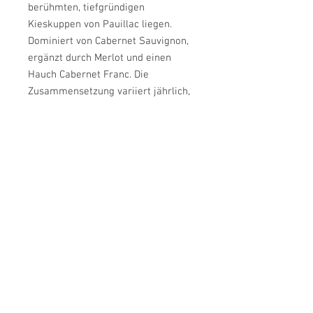
berühmten, tiefgründigen
Kieskuppen von Pauillac liegen.
Dominiert von Cabernet Sauvignon,
ergänzt durch Merlot und einen
Hauch Cabernet Franc. Die
Zusammensetzung variiert jährlich,
um stets die beste Balance des
Jahrgangs abzubilden.
Die Lese erfolgt von Hand in kleinen
Kisten, die Selektion ist gnadenlos
präzise. Die Vinifikation findet in den
spektakulären Eichenholzbottichen
des Châteaus statt, und der Ausbau
erfolgt in bester französischer
Eiche.
Le Petit Mouton ist die Quintessenz
von Pauillac. Er vereint die typische
Struktur und Kraft der Appellation
mit der unverwechselbaren