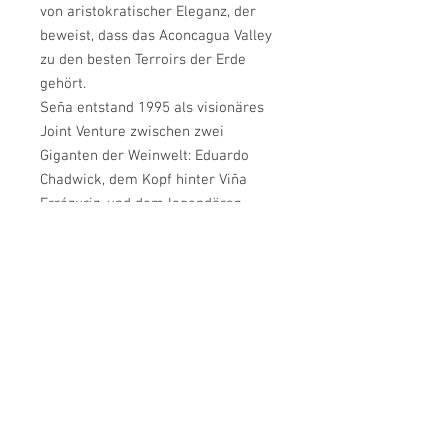
von aristokratischer Eleganz, der
beweist, dass das Aconcagua Valley
zu den besten Terroirs der Erde
gehört.
Seña entstand 1995 als visionäres
Joint Venture zwischen zwei
Giganten der Weinwelt: Eduardo
Chadwick, dem Kopf hinter Viña
Errázuriz, und dem legendären
kalifornischen Weinbau-Pionier
Robert Mondavi. Ihr gemeinsames
Ziel war es, einen Wein zu
erschaffen, der das gesamte
Potenzial des chilenischen Klimas
und Bodens ausschöpft und
gleichzeitig die Klasse eines großen
Bordeaux besitzt.