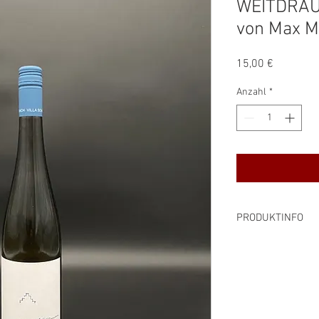
WEITDRAU
von Max Mü
Preis
15,00 €
Anzahl
*
PRODUKTINFO
Rebsorte: Silvaner
Alkoholgehalt: 12,5
Preis pro Liter: 20,0
Inhalt: 0,75 l
Farbe: weiß