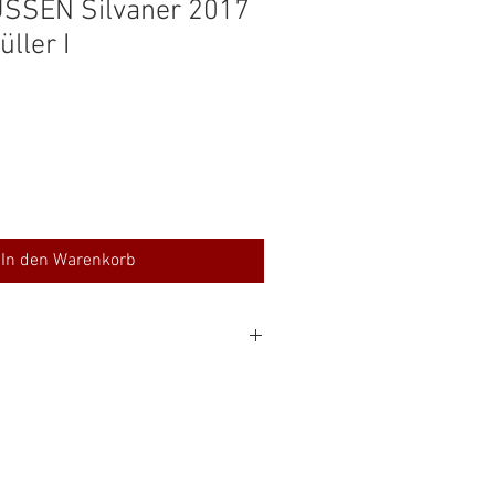
SSEN Silvaner 2017
ller I
In den Warenkorb
 % Alc
0 €