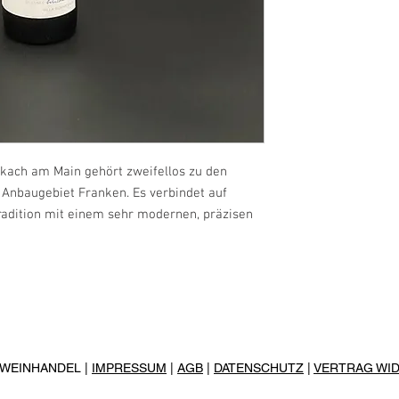
enthält Sulfite
Produzent:
Max Müller I
Hauptstraße 46
97332 Volkach
Deutschland
lkach am Main gehört zweifellos zu den
Anbaugebiet Franken. Es verbindet auf
adition mit einem sehr modernen, präzisen
R WEINHANDEL |
IMPRESSUM
|
AGB
|
DATENSCHUTZ
|
VERTRAG WI